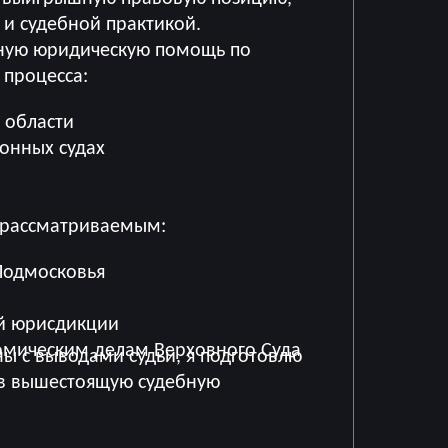
и судебной практикой.
нную юридическую помощь по
 процесса:
 области
онных судах
 рассматриваемым:
 Подмосковья
й юрисдикции
омическим делам Верховного Суда
ны с выводами судьи, я подготовлю
 в вышестоящую судебную