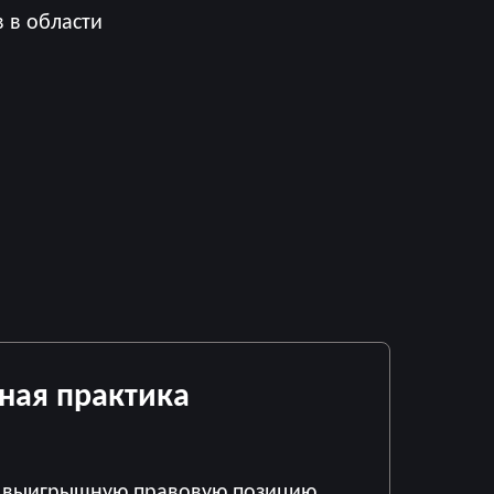
 в области
ная практика
е выигрышную правовую позицию,