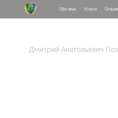
Oбо мне
Услуги
Отзыв
Дмитрий Анатольевич По
Арбитражный