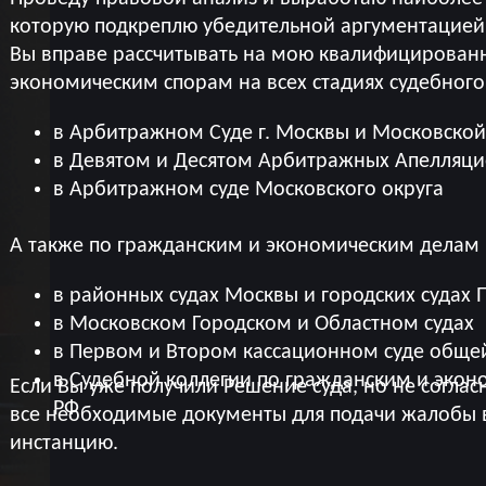
которую подкреплю убедительной аргументацией 
Вы вправе рассчитывать на мою квалифицирова
экономическим спорам на всех стадиях судебного
в Арбитражном Суде г. Москвы и Московской
в Девятом и Десятом Арбитражных Апелляци
в Арбитражном суде Московского округа
А также по гражданским и экономическим делам
в районных судах Москвы и городских судах
в Московском Городском и Областном судах
в Первом и Втором кассационном суде обще
в Судебной коллегии по гражданским и экон
Если Вы уже получили Решение суда, но не соглас
РФ
все необходимые документы для подачи жалобы
инстанцию.